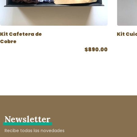
Kit Cafetera de
Kit Cui
Cobre
$890.00
Newsletter
Recibe todas las novedades