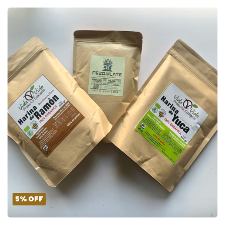
5
%
OFF