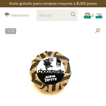
Envío gratuito para compras mayores a $1,300 pesos
0
1
/
3