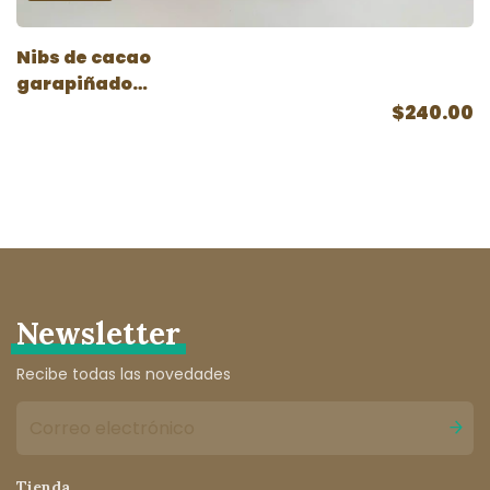
Nibs de cacao
garapiñado
chiapaneco
$240.00
Newsletter
Recibe todas las novedades
Tienda