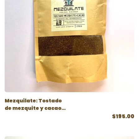
Mezquilate: Tostado
de mezquite y cacao
(sustituto de café)
$195.00