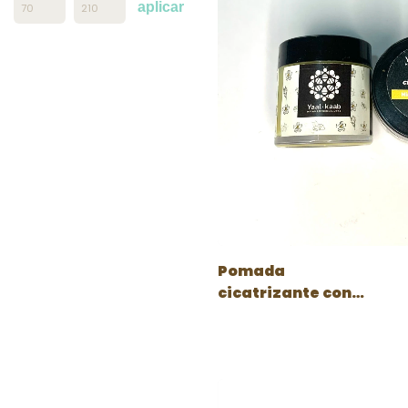
aplicar
Pomada
cicatrizante con
miel melipona