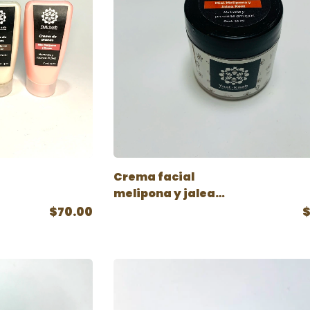
Crema facial
melipona y jalea
real
$70.00
$