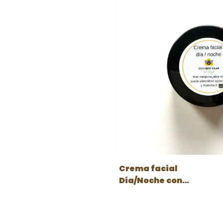
Crema facial
Día/Noche con
miel melipona