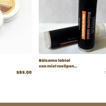
Bálsamo labial
con miel melipona
en barra
$85.00