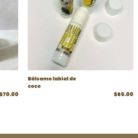
Bálsamo labial de
coco
$70.00
$65.00